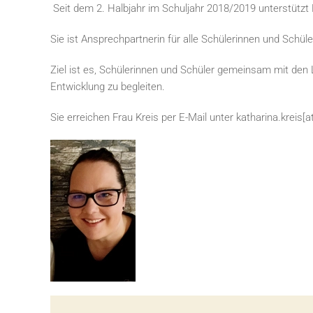
Seit dem 2. Halbjahr im Schuljahr 2018/2019 unterstütz
Sie ist Ansprechpartnerin für alle Schülerinnen und Schüle
Ziel ist es, Schülerinnen und Schüler gemeinsam mit den L
Entwicklung zu begleiten.
Sie erreichen Frau Kreis per E-Mail unter katharina.kreis
[a