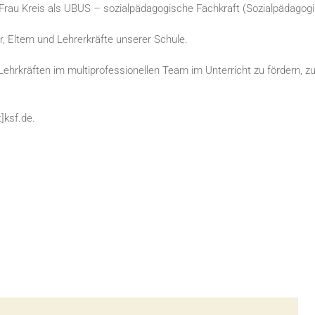
t Frau Kreis als UBUS – sozialpädagogische Fachkraft (Sozialpädagog
r, Eltern und Lehrerkräfte unserer Schule.
ehrkräften im multiprofessionellen Team im Unterricht zu fördern, zu
t]ksf.de
.