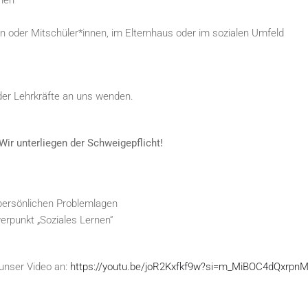
onen
ten oder Mitschüler*innen, im Elternhaus oder im sozialen Umfeld
der Lehrkräfte an uns wenden.
Wir unterliegen der Schweigepflicht!
 persönlichen Problemlagen
erpunkt „Soziales Lernen“
unser Video an:
https://youtu.be/joR2Kxfkf9w?si=m_MiBOC4dQxrpn