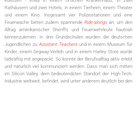
Kulissen - etwa in einem örtlichen Krankenhaus, in zwei
Rathäusern und zwei Hotels, in einem Tierheim, einem Theater
und einem Kino. Insgesamt vier Polizeistationen und eine
Feuerwache bieten zudem spannende
Ride-alongs
an, um den
Alltag amerikanischer Sheriffs und Feuerwehrleute hautnah
kennenzulernen. In drei Grundschulen wurden die deutschen
Jugendlichen zu
Assistant Teachers
und in einem Museum für
Kinder, einem Segway-Verleih und in einem Harley Store wurde
tatkräftig mit angepackt. So konnte der Berufsalltag aktiv erlebt
und natürlich viel kommuniziert werden. Dass man sich mitten
im Silicon Valley, dem bedeutendsten Standort der High-Tech-
Industrie weltweit, befindet, wird unter anderem deutlich bei den
gemeinsamen Besuchen der Stanford University, wo die Gruppe
aus Freigericht das imposante Gelände mit zwei
amerikanischen Studentinnen erkundet, und den Internetriesen
Yelp und Facebook, wo man von deutschen Mitarbeitern
empfangen wird und vieles vom Arbeiten und Leben im Silicon
Valley erfährt.