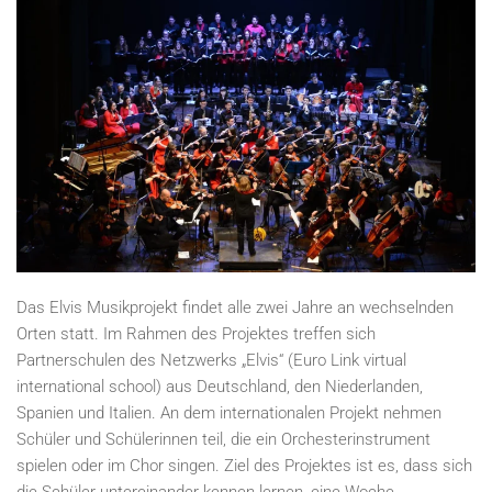
Das Elvis Musikprojekt findet alle zwei Jahre an wechselnden
Orten statt. Im Rahmen des Projektes treffen sich
Partnerschulen des Netzwerks „Elvis“ (Euro Link virtual
international school) aus Deutschland, den Niederlanden,
Spanien und Italien. An dem internationalen Projekt nehmen
Schüler und Schülerinnen teil, die ein Orchesterinstrument
spielen oder im Chor singen. Ziel des Projektes ist es, dass sich