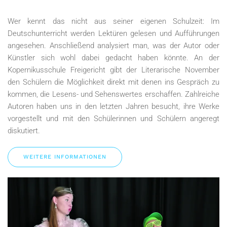
Wer kennt das nicht aus seiner eigenen Schulzeit: Im
Deutschunterricht werden Lektüren gelesen und Aufführungen
angesehen. Anschließend analysiert man, was der Autor oder
Künstler sich wohl dabei gedacht haben könnte. An der
Kopernikusschule Freigericht gibt der Literarische November
den Schülern die Möglichkeit direkt mit denen ins Gespräch zu
kommen, die Lesens- und Sehenswertes erschaffen. Zahlreiche
Autoren haben uns in den letzten Jahren besucht, ihre Werke
vorgestellt und mit den Schülerinnen und Schülern angeregt
diskutiert.
WEITERE INFORMATIONEN