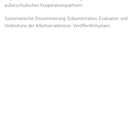
außerschulischen Kooperationspartnern
Systematische Disseminierung: Dokumentation, Evaluation und
Verbreitung der Arbeitsergebnisse, Veröffentlichungen:
Broschüren, Homepage, Beispiele guter Praxis
IMPRESSUM
DATENSCHUTZ